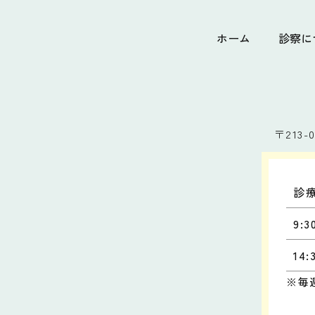
ホーム
診察に
〒213-0
診
9:3
14:
※毎