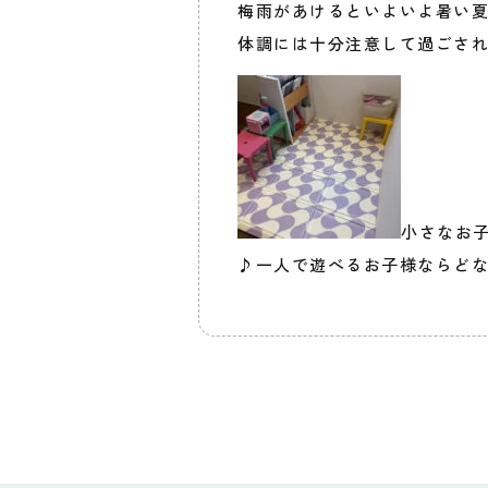
梅雨があけるといよいよ暑い
体調には十分注意して過ごされて
小さなお
♪一人で遊べるお子様ならど