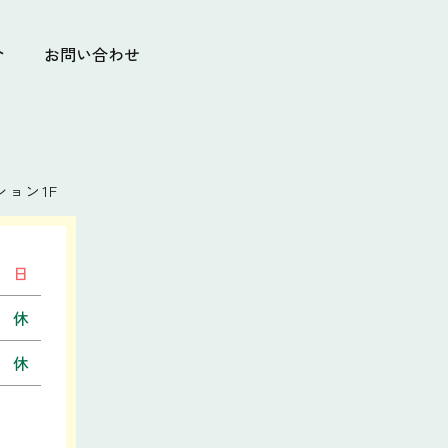
介
お問い合わせ
ョン1F
日
休
休