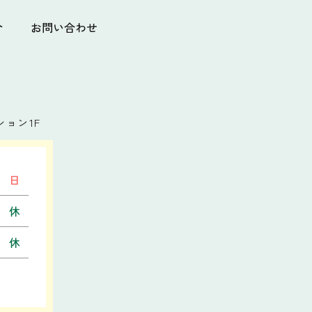
介
お問い合わせ
ョン1F
日
休
休