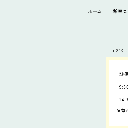
ホーム
診察に
〒213-0
診
9:3
14:
※毎